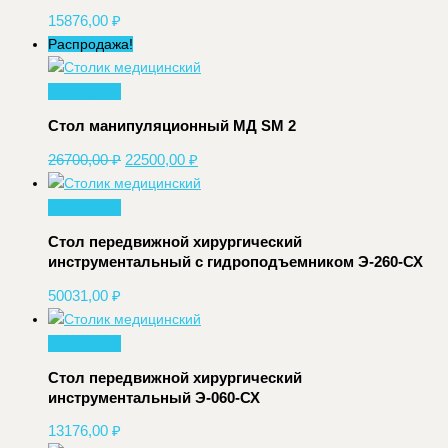
15876,00
₽
Распродажа!
В корзину
Стол манипуляционный МД SM 2
Первоначальная
Текущая
26700,00
₽
22500,00
₽
цена
цена:
составляла
22500,00 ₽.
В корзину
26700,00 ₽.
Стол передвижной хирургический
инструментальный с гидроподъемником Э-260-СХ
50031,00
₽
В корзину
Стол передвижной хирургический
инструментальный Э-060-СХ
13176,00
₽