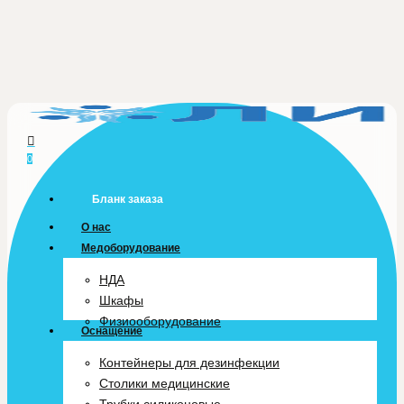
Skip
to
main
content
0
Menu
Бланк заказа
О нас
Медоборудование
НДА
Шкафы
Физиооборудование
Оснащение
Контейнеры для дезинфекции
Столики медицинские