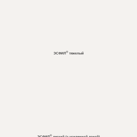
more
®
ЭСФИЛ
тяжелый
Learn
more
®
ЭСФИЛ
легкий (с усиленной зоной)