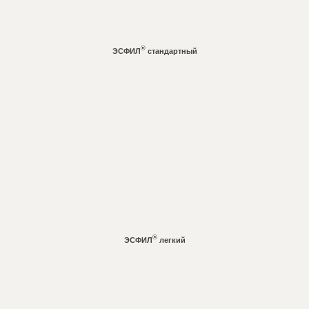
®
ЭСФИЛ
стандартный
Learn
more
®
ЭСФИЛ
легкий
Learn