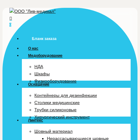
Skip
to
main
0
Menu
content
Бланк заказа
О нас
Медоборудование
НДА
Шкафы
Физиооборудование
Оснащение
Контейнеры для дезинфекции
Столики медицинские
Трубки силиконовые
Хирургический инструмент
Линтекс
Шовный материал
Нерассасывающиеся шовные