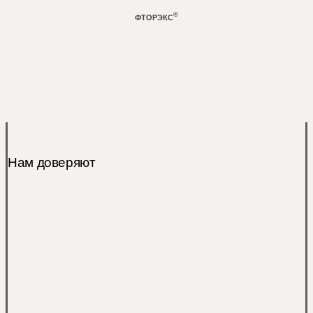
®
ФТОРЭКС
Learn
more
Нам доверяют