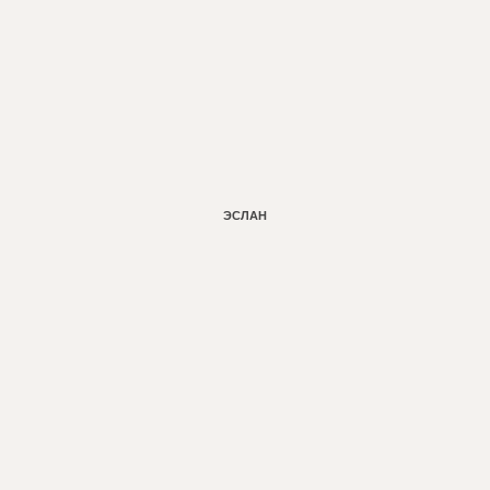
Learn
more
ЭСЛАН
Learn
more