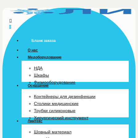
Skip
to
main
0
content
Menu
Бланк заказа
О нас
Медоборудование
НДА
Шкафы
Физиооборудование
Оснащение
Контейнеры для дезинфекции
Столики медицинские
Трубки силиконовые
Хирургический инструмент
Линтекс
Шовный материал