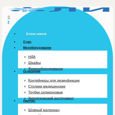
Skip
to
main
0
content
Menu
Бланк заказа
О нас
Медоборудование
НДА
Шкафы
Физиооборудование
Оснащение
Контейнеры для дезинфекции
Столики медицинские
Трубки силиконовые
Хирургический инструмент
Линтекс
Шовный материал