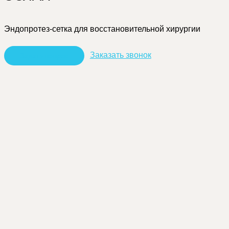
Эндопротез-сетка для восстановительной хирургии
Заказать звонок
З
а
д
а
т
ь
в
о
п
р
о
с