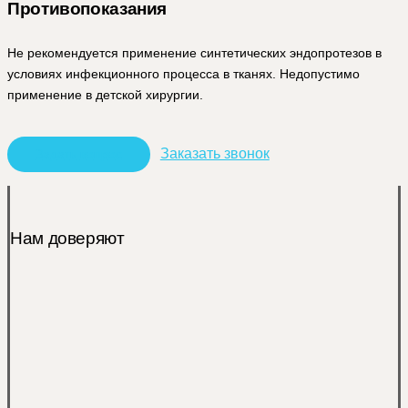
Противопоказания
Не рекомендуется применение синтетических эндопротезов в
условиях инфекционного процесса в тканях. Недопустимо
применение в детской хирургии.
Заказать звонок
З
а
д
а
т
ь
в
о
п
р
о
с
Нам доверяют