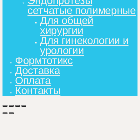
Эндопротезы
сетчатые полимерные
Для общей
хирургии
Для гинекологии и
урологии
Формтотикс
Доставка
Оплата
Контакты