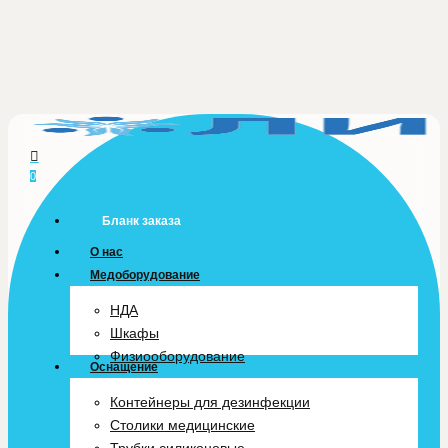
Skip
to
main
content
0
Menu
Бланк заказа
О нас
Медоборудование
НДА
Шкафы
Физиооборудование
Оснащение
Контейнеры для дезинфекции
Столики медицинские