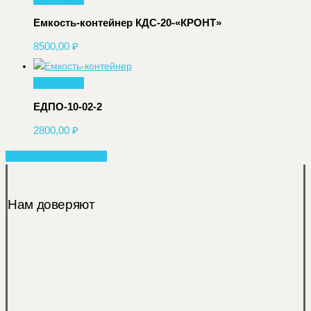
Емкость-контейнер КДС-20-«КРОНТ»
8500,00
₽
В корзину
ЕДПО-10-02-2
2800,00
₽
Share
Share
Share
Share
Pin
Нам доверяют