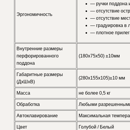
— ручки поддона 
— отсутствие ост
Эргономичность
— отсутствие мест
— градуировка в ли
— плотное прилег
Внутренние размеры
перфорированного
(180х75х50) ±10мм
поддона
Габаритные размеры
(280х155х105)±10 мм
(ДхШхВ)
Масса
не более 0,5 кг
Обработка
Любыми разрешенными
Автоклавирование
Максимальная темпера
Цвет
Голубой / Белый