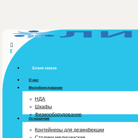
Skip
to
main
content
0
Menu
Бланк заказа
О нас
Медоборудование
НДА
Шкафы
Физиооборудование
Оснащение
Контейнеры для дезинфекции
Столики медицинские