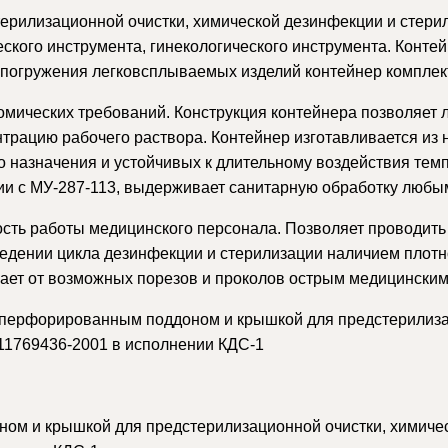
ерилизационной очистки, химической дезинфекции и стерил
ского инструмента, гинекологического инструмента. Контей
погружения легковсплываемых изделий контейнер комплект
мических требований. Конструкция контейнера позволяет л
трацию рабочего раствора. Контейнер изготавливается из 
 назначения и устойчивых к длительному воздействия тем
вии с МУ-287-113, выдерживает санитарную обработку люб
сть работы медицинского персонала. Позволяет проводить
ведении цикла дезинфекции и стерилизации наличием пло
ает от возможных порезов и проколов острым медицинским
перфорированным поддоном и крышкой для предстерилизац
11769436-2001 в исполнении КДС-1
м и крышкой для предстерилизационной очистки, химичес