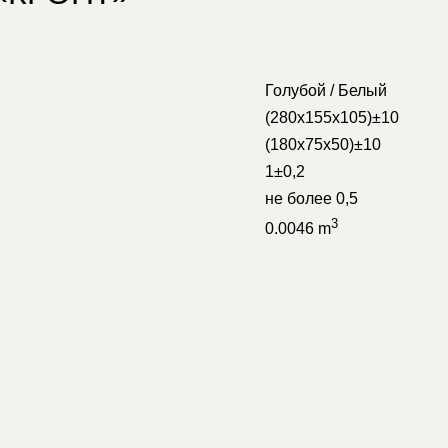
Голубой / Белый
(280х155х105)±10
(180х75х50)±10
1±0,2
не более 0,5
3
0.0046 m