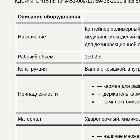
КДС-«КРОНТ» по ТУ 9451-009-11769436-2001 в испо
Описание оборудования
Контейнер полимерный
Назначение
медицинских изделий п
для дезинфекционной о
Рабочий объем
1±0,2 л.
Конструкция
Ванна с крышкой, внут
— карман для раз
Принадлежности
— держатель карм
— комплект бумаж
Материал
Ударопрочный, химиче
— наличие множес