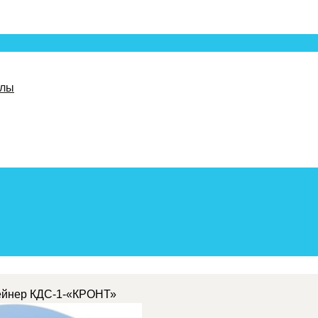
алы
ейнер КДС-1-«КРОНТ»