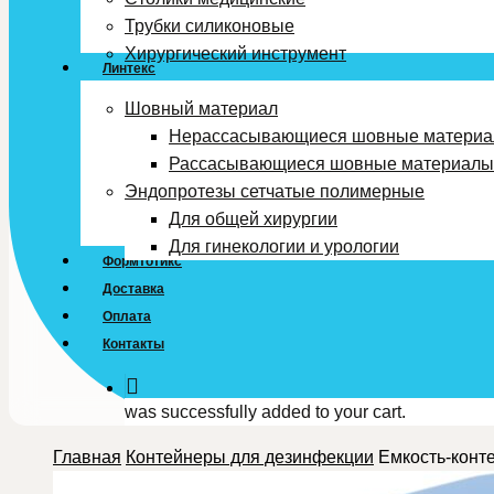
Трубки силиконовые
Хирургический инструмент
Линтекс
Шовный материал
Нерассасывающиеся шовные матери
Рассасывающиеся шовные материалы
Эндопротезы сетчатые полимерные
Для общей хирургии
Для гинекологии и урологии
Формтотикс
Доставка
Оплата
Контакты
was successfully added to your cart.
Главная
Контейнеры для дезинфекции
Емкость-конт